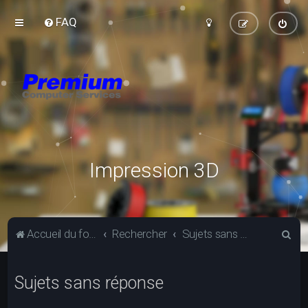
FAQ
Impression 3D
R
Accueil du forum
Rechercher
Sujets sans réponse
e
c
Sujets sans réponse
h