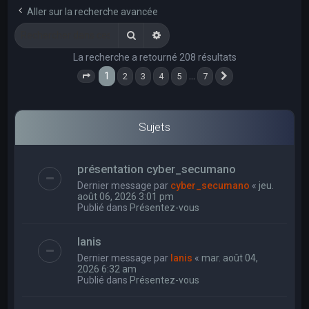
e
Aller sur la recherche avancée
r
Rechercher
Recherche avancée
c
La recherche a retourné 208 résultats
h
1
…
2
3
4
5
7
e
Page
1
sur
7
Suivant
r
Sujets
présentation cyber_secumano
Dernier message par
cyber_secumano
«
jeu.
août 06, 2026 3:01 pm
Publié dans
Présentez-vous
Ianis
Dernier message par
Ianis
«
mar. août 04,
2026 6:32 am
Publié dans
Présentez-vous