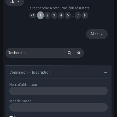
La recherche a retourné 208 résultats
1
…
2
3
4
5
7
Page
1
sur
7
Suivant
Aller
Rechercher
Recherche avancée
Connexion
•
Inscription
Nom d’utilisateur :
Mot de passe :