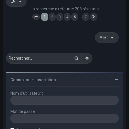
La recherche a retourné 208 résultats
1
…
2
3
4
5
7
Page
1
sur
7
Suivant
Aller
Rechercher
Recherche avancée
Connexion
•
Inscription
Nom d’utilisateur :
Mot de passe :