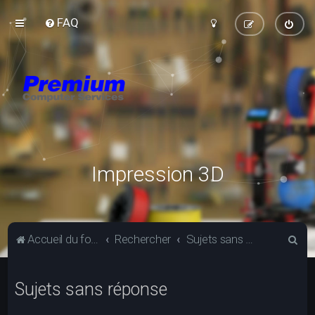
FAQ
Impression 3D
R
Accueil du forum
Rechercher
Sujets sans réponse
e
c
Sujets sans réponse
h