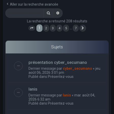
e
Aller sur la recherche avancée
r
Rechercher
Recherche avancée
c
La recherche a retourné 208 résultats
h
1
…
2
3
4
5
7
e
Page
1
sur
7
Suivant
r
Sujets
présentation cyber_secumano
Dernier message par
cyber_secumano
«
jeu.
août 06, 2026 3:01 pm
Publié dans
Présentez-vous
Ianis
Dernier message par
Ianis
«
mar. août 04,
2026 6:32 am
Publié dans
Présentez-vous