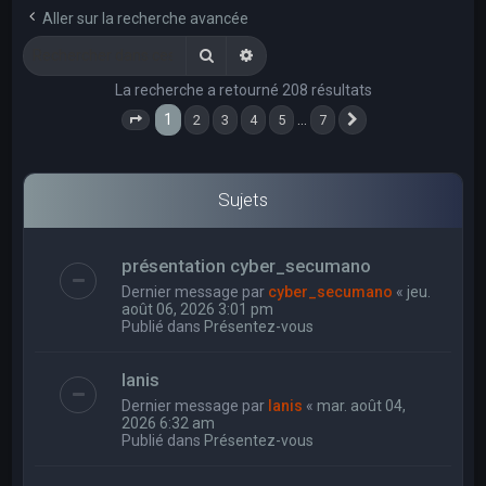
e
Aller sur la recherche avancée
r
Rechercher
Recherche avancée
c
La recherche a retourné 208 résultats
h
1
…
2
3
4
5
7
e
Page
1
sur
7
Suivant
r
Sujets
présentation cyber_secumano
Dernier message par
cyber_secumano
«
jeu.
août 06, 2026 3:01 pm
Publié dans
Présentez-vous
Ianis
Dernier message par
Ianis
«
mar. août 04,
2026 6:32 am
Publié dans
Présentez-vous