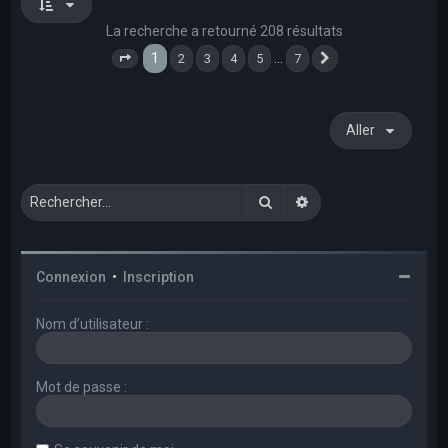
La recherche a retourné 208 résultats
1
…
2
3
4
5
7
Page
1
sur
7
Suivant
Aller
Rechercher
Recherche avancée
Connexion
•
Inscription
Nom d’utilisateur :
Mot de passe :