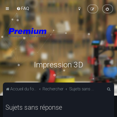
FAQ
Impression 3D
R
Accueil du forum
Rechercher
Sujets sans réponse
e
c
Sujets sans réponse
h