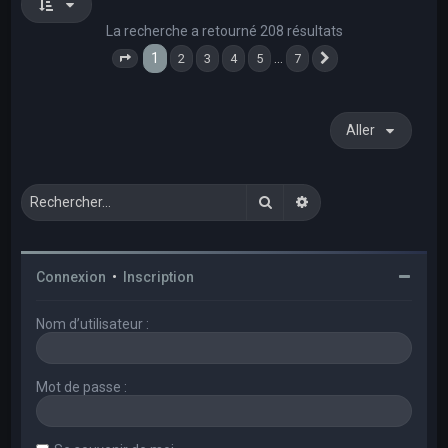
La recherche a retourné 208 résultats
1
…
2
3
4
5
7
Page
1
sur
7
Suivant
Aller
Rechercher
Recherche avancée
Connexion
•
Inscription
Nom d’utilisateur :
Mot de passe :