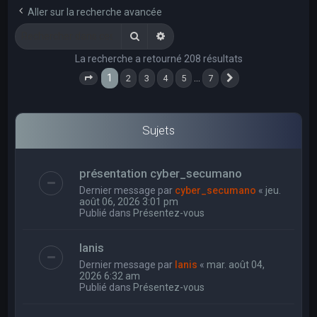
e
Aller sur la recherche avancée
r
Rechercher
Recherche avancée
c
La recherche a retourné 208 résultats
h
1
…
2
3
4
5
7
e
Page
1
sur
7
Suivant
r
Sujets
présentation cyber_secumano
Dernier message par
cyber_secumano
«
jeu.
août 06, 2026 3:01 pm
Publié dans
Présentez-vous
Ianis
Dernier message par
Ianis
«
mar. août 04,
2026 6:32 am
Publié dans
Présentez-vous