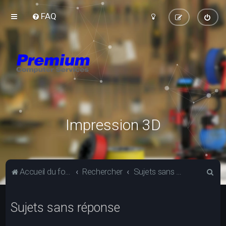
FAQ
Impression 3D
R
Accueil du forum
Rechercher
Sujets sans réponse
e
c
Sujets sans réponse
h