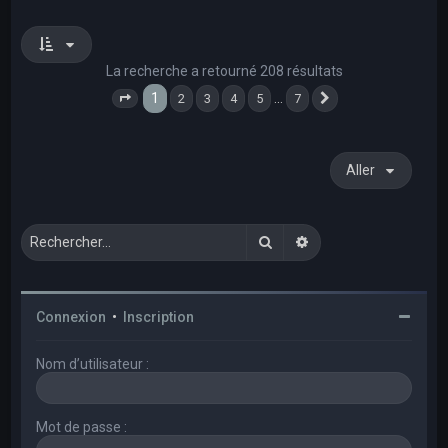
La recherche a retourné 208 résultats
1
…
2
3
4
5
7
Page
1
sur
7
Suivant
Aller
Rechercher
Recherche avancée
Connexion
•
Inscription
Nom d’utilisateur :
Mot de passe :