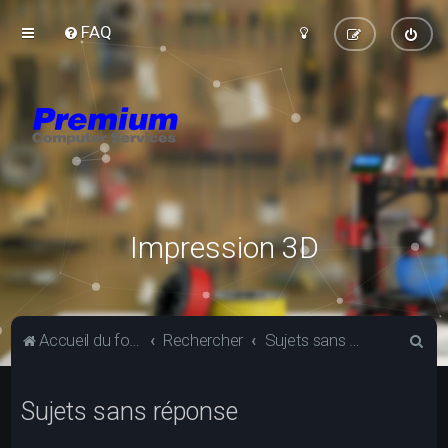
FAQ
Impression 3D
R
Accueil du forum
Rechercher
Sujets sans réponse
e
c
Sujets sans réponse
h