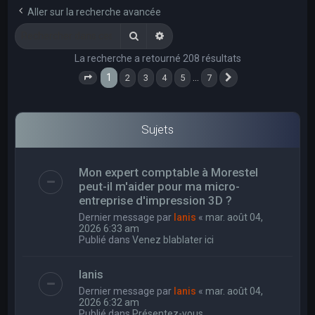
e
Aller sur la recherche avancée
r
Rechercher
Recherche avancée
c
La recherche a retourné 208 résultats
h
1
…
2
3
4
5
7
e
Page
1
sur
7
Suivant
r
Sujets
Mon expert comptable à Morestel
peut-il m'aider pour ma micro-
entreprise d'impression 3D ?
Dernier message par
Ianis
«
mar. août 04,
2026 6:33 am
Publié dans
Venez blablater ici
Ianis
Dernier message par
Ianis
«
mar. août 04,
2026 6:32 am
Publié dans
Présentez-vous