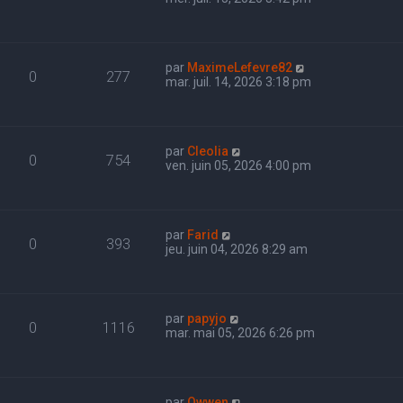
par
MaximeLefevre82
0
277
mar. juil. 14, 2026 3:18 pm
par
Cleolia
0
754
ven. juin 05, 2026 4:00 pm
par
Farid
0
393
jeu. juin 04, 2026 8:29 am
par
papyjo
0
1116
mar. mai 05, 2026 6:26 pm
par
Owwen