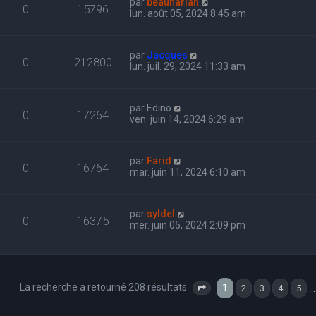
par
beauharlan
0
15796
lun. août 05, 2024 8:45 am
par
Jacques
0
212800
lun. juil. 29, 2024 11:33 am
par
Edino
0
17264
ven. juin 14, 2024 6:29 am
par
Farid
0
16764
mar. juin 11, 2024 6:10 am
par
syldel
0
16375
mer. juin 05, 2024 2:09 pm
La recherche a retourné 208 résultats
1
…
2
3
4
5
Page
1
sur
7