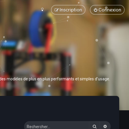
Inscription
Connexion
 des modèles de plus en plus performants et simples d’usage.
Rechercher
Recherche 