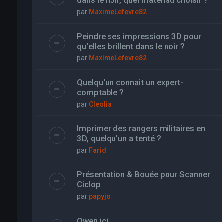
dans le noir, quel materiau choisir ?
par
MaximeLefevre82
Peindre ses impressions 3D pour
qu'elles brillent dans le noir ?
par
MaximeLefevre82
Quelqu'un connait un expert-
comptable ?
par
Cleolia
Imprimer des rangers militaires en
3D, quelqu'un a tenté ?
par
Farid
Présentation & Bouée pour Scanner
Ciclop
par
papyjo
Owen ici