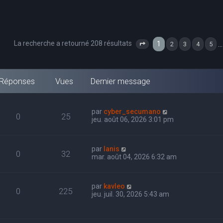
La recherche a retourné 208 résultats
1
…
2
3
4
5
Page
1
sur
7
Réponses
Vues
Dernier message
par
cyber_secumano
0
25
jeu. août 06, 2026 3:01 pm
par
Ianis
0
32
mar. août 04, 2026 6:32 am
par
kavleo
0
225
jeu. juil. 30, 2026 5:43 am