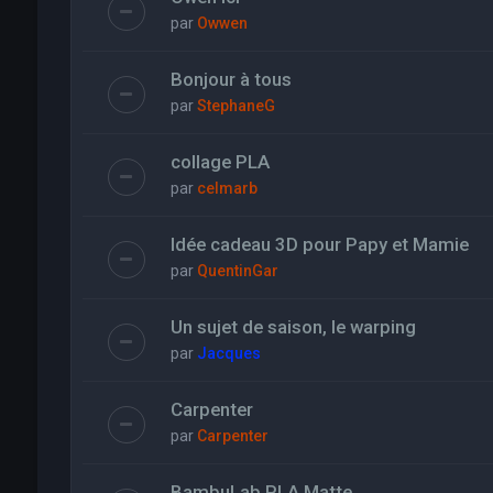
par
Owwen
Bonjour à tous
par
StephaneG
collage PLA
par
celmarb
Idée cadeau 3D pour Papy et Mamie
par
QuentinGar
Un sujet de saison, le warping
par
Jacques
Carpenter
par
Carpenter
BambuLab PLA Matte