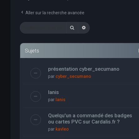
Aller sur la recherche avancée
Rechercher
Recherche avancée
Sujets
présentation cyber_secumano
par
cyber_secumano
Ianis
par
Ianis
Quelqu'un a commandé des badges
ou cartes PVC sur Cardalis.fr ?
par
kavleo