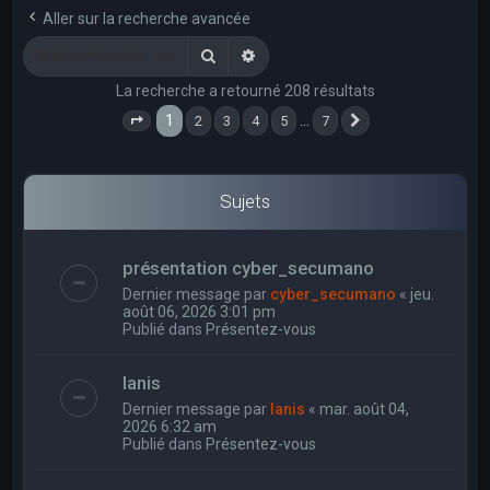
e
Aller sur la recherche avancée
r
Rechercher
Recherche avancée
c
La recherche a retourné 208 résultats
h
1
…
2
3
4
5
7
e
Page
1
sur
7
Suivant
r
Sujets
présentation cyber_secumano
Dernier message par
cyber_secumano
«
jeu.
août 06, 2026 3:01 pm
Publié dans
Présentez-vous
Ianis
Dernier message par
Ianis
«
mar. août 04,
2026 6:32 am
Publié dans
Présentez-vous