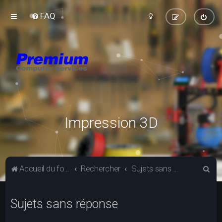
FAQ
Impression 3D
R
Accueil du forum
Rechercher
Sujets sans réponse
e
c
Sujets sans réponse
h