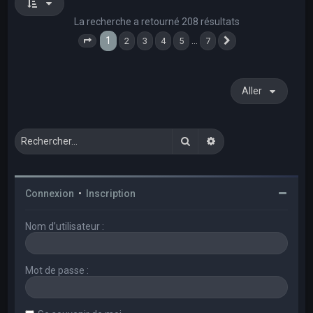
La recherche a retourné 208 résultats
1
…
2
3
4
5
7
Page
1
sur
7
Suivant
Aller
Rechercher
Recherche avancée
Connexion
•
Inscription
Nom d’utilisateur :
Mot de passe :