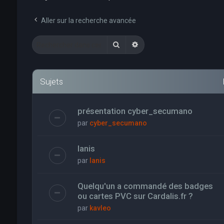
Aller sur la recherche avancée
Rechercher
Recherche avancée
Sujets
présentation cyber_secumano
par
cyber_secumano
Ianis
par
Ianis
Quelqu'un a commandé des badges
ou cartes PVC sur Cardalis.fr ?
par
kavleo