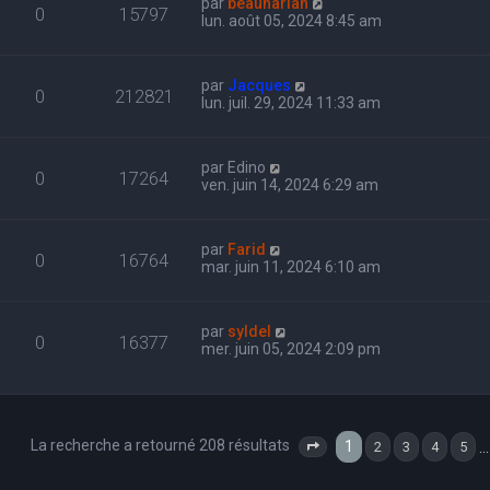
par
beauharlan
0
15797
lun. août 05, 2024 8:45 am
par
Jacques
0
212821
lun. juil. 29, 2024 11:33 am
par
Edino
0
17264
ven. juin 14, 2024 6:29 am
par
Farid
0
16764
mar. juin 11, 2024 6:10 am
par
syldel
0
16377
mer. juin 05, 2024 2:09 pm
La recherche a retourné 208 résultats
1
…
2
3
4
5
Page
1
sur
7