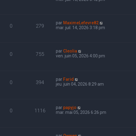
par
MaximeLefevre82
0
279
mar. juil. 14, 2026 3:18 pm
par
Cleolia
0
755
ven. juin 05, 2026 4:00 pm
par
Farid
0
394
jeu. juin 04, 2026 8:29 am
par
papyjo
0
1116
mar. mai 05, 2026 6:26 pm
par
Owwen