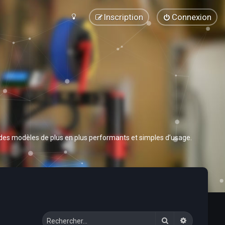
Inscription
Connexion
 des modèles de plus en plus performants et simples d’usage.
Rechercher
Recherche 