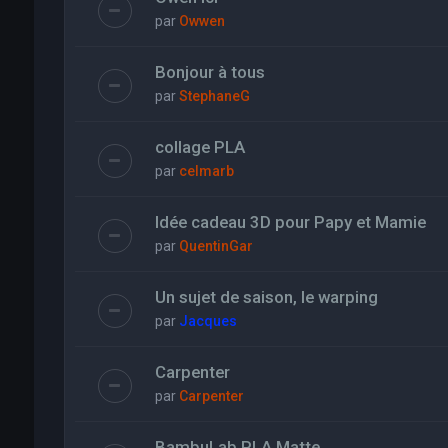
par
Owwen
Bonjour à tous
par
StephaneG
collage PLA
par
celmarb
Idée cadeau 3D pour Papy et Mamie
par
QuentinGar
Un sujet de saison, le warping
par
Jacques
Carpenter
par
Carpenter
BambuLab PLA Matte