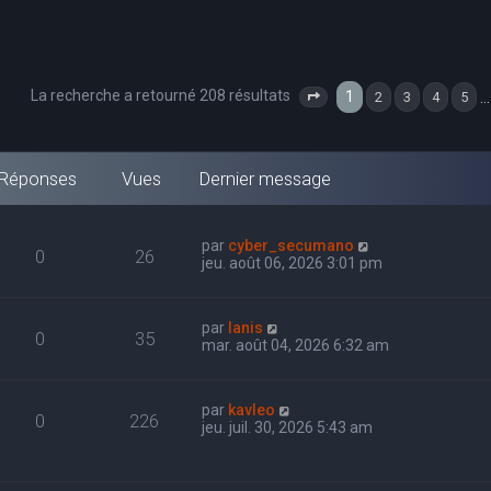
La recherche a retourné 208 résultats
1
…
2
3
4
5
Page
1
sur
7
Réponses
Vues
Dernier message
par
cyber_secumano
0
26
jeu. août 06, 2026 3:01 pm
par
Ianis
0
35
mar. août 04, 2026 6:32 am
par
kavleo
0
226
jeu. juil. 30, 2026 5:43 am