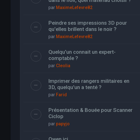
dans le noir, quel materiau choisir ?
par
MaximeLefevre82
Peindre ses impressions 3D pour
qu'elles brillent dans le noir ?
par
MaximeLefevre82
Quelqu'un connait un expert-
comptable ?
par
Cleolia
Imprimer des rangers militaires en
3D, quelqu'un a tenté ?
par
Farid
Présentation & Bouée pour Scanner
Ciclop
par
papyjo
Owen ici