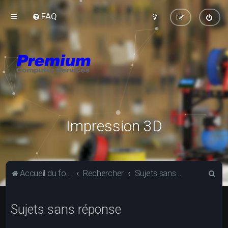
FAQ
Impression 3D
R
Accueil du forum
Rechercher
Sujets sans réponse
e
c
Sujets sans réponse
h