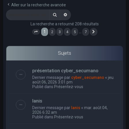
e
Aller sur la recherche avancée
r
Rechercher
Recherche avancée
c
La recherche a retourné 208 résultats
h
1
…
2
3
4
5
7
e
Page
1
sur
7
Suivant
r
Sujets
présentation cyber_secumano
Dernier message par
cyber_secumano
«
jeu.
août 06, 2026 3:01 pm
Publié dans
Présentez-vous
Ianis
Dernier message par
Ianis
«
mar. août 04,
2026 6:32 am
Publié dans
Présentez-vous