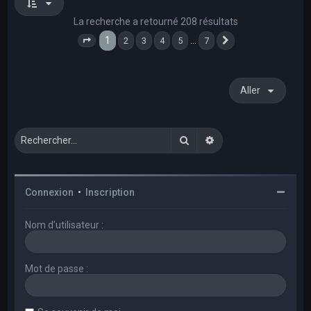
La recherche a retourné 208 résultats
1
…
2
3
4
5
7
Page
1
sur
7
Suivant
Aller
Rechercher
Recherche avancée
Connexion
•
Inscription
Nom d’utilisateur :
Mot de passe :