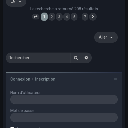
La recherche a retourné 208 résultats
1
…
2
3
4
5
7
Page
1
sur
7
Suivant
Aller
Rechercher
Recherche avancée
Connexion
•
Inscription
Nom d’utilisateur :
Mot de passe :