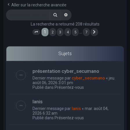
e
Aller sur la recherche avancée
r
Rechercher
Recherche avancée
c
La recherche a retourné 208 résultats
h
1
…
2
3
4
5
7
e
Page
1
sur
7
Suivant
r
Sujets
présentation cyber_secumano
Dernier message par
cyber_secumano
«
jeu.
août 06, 2026 3:01 pm
Publié dans
Présentez-vous
Ianis
Dernier message par
Ianis
«
mar. août 04,
2026 6:32 am
Publié dans
Présentez-vous