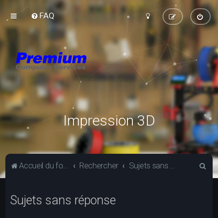
FAQ
Impression 3D
R
Accueil du forum
Rechercher
Sujets sans réponse
e
c
Sujets sans réponse
h