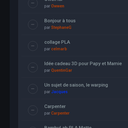
par
Owwen
Bonjour à tous
par
StephaneG
collage PLA
par
celmarb
Idée cadeau 3D pour Papy et Mamie
par
QuentinGar
Un sujet de saison, le warping
par
Jacques
Carpenter
par
Carpenter
BambuLab PLA Matte