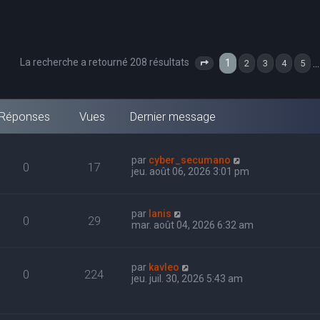
La recherche a retourné 208 résultats
1
…
2
3
4
5
Page
1
sur
7
Réponses
Vues
Dernier message
par
cyber_secumano
0
17
jeu. août 06, 2026 3:01 pm
par
Ianis
0
29
mar. août 04, 2026 6:32 am
par
kavleo
0
224
jeu. juil. 30, 2026 5:43 am