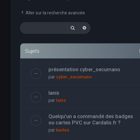
Aller sur la recherche avancée
Rechercher
Recherche avancée
Sujets
présentation cyber_secumano
par
cyber_secumano
Ianis
par
Ianis
Quelqu'un a commandé des badges
ou cartes PVC sur Cardalis.fr ?
par
kavleo