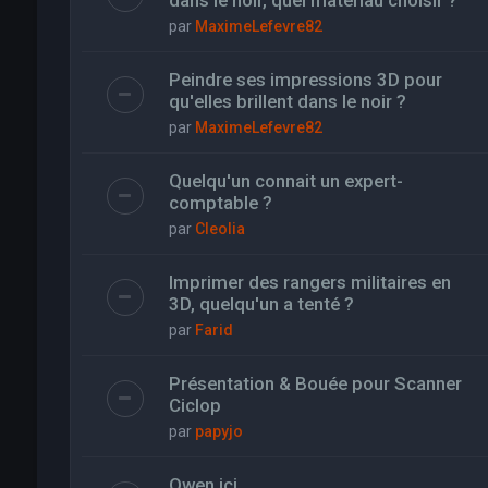
dans le noir, quel materiau choisir ?
par
MaximeLefevre82
Peindre ses impressions 3D pour
qu'elles brillent dans le noir ?
par
MaximeLefevre82
Quelqu'un connait un expert-
comptable ?
par
Cleolia
Imprimer des rangers militaires en
3D, quelqu'un a tenté ?
par
Farid
Présentation & Bouée pour Scanner
Ciclop
par
papyjo
Owen ici