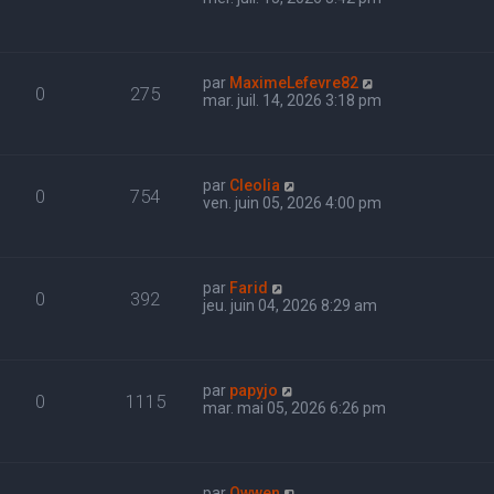
par
MaximeLefevre82
0
275
mar. juil. 14, 2026 3:18 pm
par
Cleolia
0
754
ven. juin 05, 2026 4:00 pm
par
Farid
0
392
jeu. juin 04, 2026 8:29 am
par
papyjo
0
1115
mar. mai 05, 2026 6:26 pm
par
Owwen