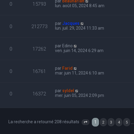
par
beauharlan
0
15793
lun. août 05, 2024 8:45 am
par
Jacques
0
212773
lun. juil. 29, 2024 11:33 am
par
Edino
0
17262
ven. juin 14, 2024 6:29 am
par
Farid
0
16761
mar. juin 11, 2024 6:10 am
par
syldel
0
16372
mer. juin 05, 2024 2:09 pm
La recherche a retourné 208 résultats
1
…
2
3
4
5
Page
1
sur
7