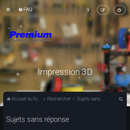
FAQ
Impression 3D
R
Accueil du forum
Rechercher
Sujets sans réponse
e
c
Sujets sans réponse
h