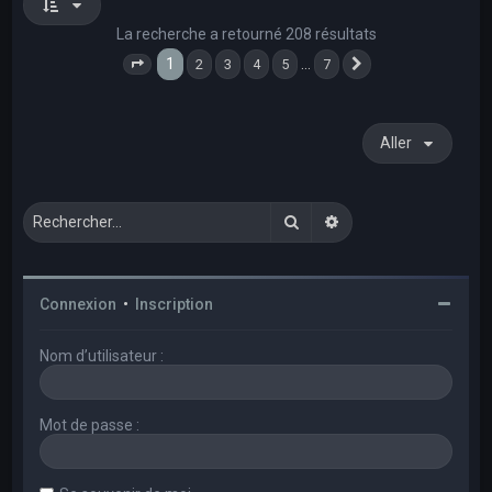
La recherche a retourné 208 résultats
1
…
2
3
4
5
7
Page
1
sur
7
Suivant
Aller
Rechercher
Recherche avancée
Connexion
•
Inscription
Nom d’utilisateur :
Mot de passe :