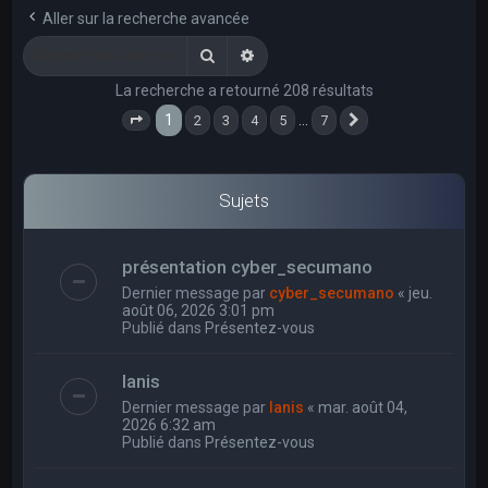
e
Aller sur la recherche avancée
r
Rechercher
Recherche avancée
c
La recherche a retourné 208 résultats
h
1
…
2
3
4
5
7
e
Page
1
sur
7
Suivant
r
Sujets
présentation cyber_secumano
Dernier message par
cyber_secumano
«
jeu.
août 06, 2026 3:01 pm
Publié dans
Présentez-vous
Ianis
Dernier message par
Ianis
«
mar. août 04,
2026 6:32 am
Publié dans
Présentez-vous