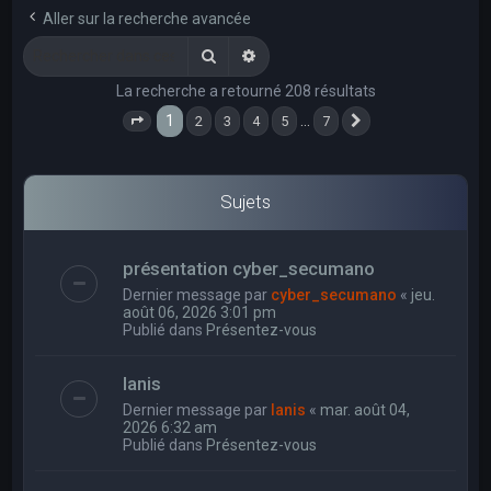
e
Aller sur la recherche avancée
r
Rechercher
Recherche avancée
c
La recherche a retourné 208 résultats
h
1
…
2
3
4
5
7
e
Page
1
sur
7
Suivant
r
Sujets
présentation cyber_secumano
Dernier message par
cyber_secumano
«
jeu.
août 06, 2026 3:01 pm
Publié dans
Présentez-vous
Ianis
Dernier message par
Ianis
«
mar. août 04,
2026 6:32 am
Publié dans
Présentez-vous