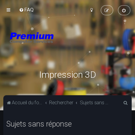
FAQ
Impression 3D
R
Accueil du forum
Rechercher
Sujets sans réponse
e
c
Sujets sans réponse
h