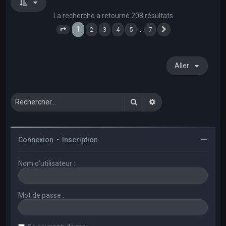
La recherche a retourné 208 résultats
1
…
2
3
4
5
7
Page
1
sur
7
Suivant
Aller
Rechercher
Recherche avancée
Connexion
•
Inscription
Nom d’utilisateur :
Mot de passe :