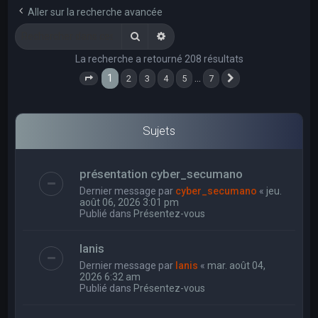
e
Aller sur la recherche avancée
r
Rechercher
Recherche avancée
c
La recherche a retourné 208 résultats
h
1
…
2
3
4
5
7
e
Page
1
sur
7
Suivant
r
Sujets
présentation cyber_secumano
Dernier message par
cyber_secumano
«
jeu.
août 06, 2026 3:01 pm
Publié dans
Présentez-vous
Ianis
Dernier message par
Ianis
«
mar. août 04,
2026 6:32 am
Publié dans
Présentez-vous