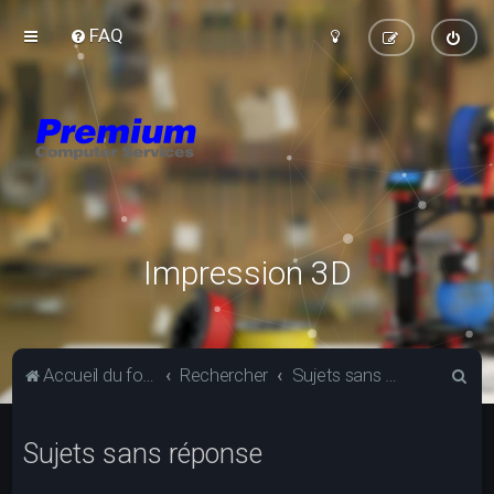
FAQ
Impression 3D
R
Accueil du forum
Rechercher
Sujets sans réponse
e
c
Sujets sans réponse
h