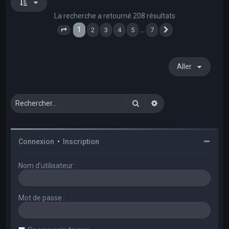
La recherche a retourné 208 résultats
1
…
2
3
4
5
7
Page
1
sur
7
Suivant
Aller
Rechercher
Recherche avancée
Connexion
•
Inscription
Nom d’utilisateur :
Mot de passe :