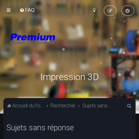
FAQ
Impression 3D
R
Accueil du forum
Rechercher
Sujets sans réponse
e
c
Sujets sans réponse
h