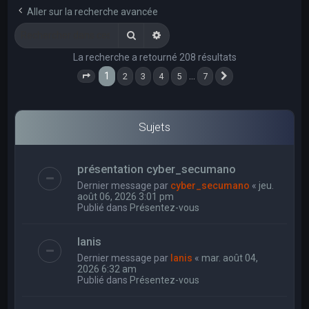
e
Aller sur la recherche avancée
r
Rechercher
Recherche avancée
c
La recherche a retourné 208 résultats
h
1
…
2
3
4
5
7
e
Page
1
sur
7
Suivant
r
Sujets
présentation cyber_secumano
Dernier message par
cyber_secumano
«
jeu.
août 06, 2026 3:01 pm
Publié dans
Présentez-vous
Ianis
Dernier message par
Ianis
«
mar. août 04,
2026 6:32 am
Publié dans
Présentez-vous