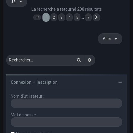
La recherche a retourné 208 résultats
1
…
2
3
4
5
7
Page
1
sur
7
Suivant
Aller
Rechercher
Recherche avancée
Connexion
•
Inscription
Nom d’utilisateur :
Mot de passe :