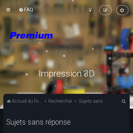
FAQ
Impression 3D
R
Accueil du forum
Rechercher
Sujets sans réponse
e
c
Sujets sans réponse
h