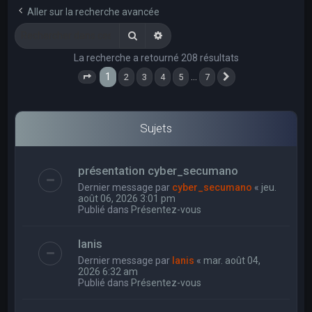
e
Aller sur la recherche avancée
r
Rechercher
Recherche avancée
c
La recherche a retourné 208 résultats
h
1
…
2
3
4
5
7
e
Page
1
sur
7
Suivant
r
Sujets
présentation cyber_secumano
Dernier message par
cyber_secumano
«
jeu.
août 06, 2026 3:01 pm
Publié dans
Présentez-vous
Ianis
Dernier message par
Ianis
«
mar. août 04,
2026 6:32 am
Publié dans
Présentez-vous