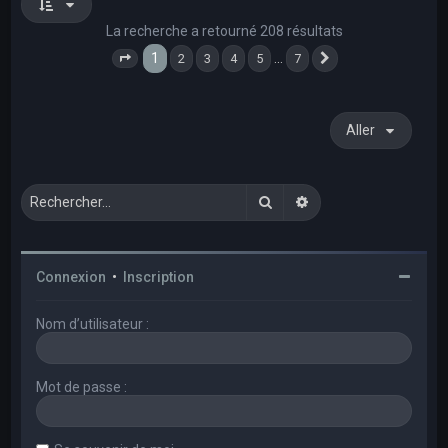
La recherche a retourné 208 résultats
1
…
2
3
4
5
7
Page
1
sur
7
Suivant
Aller
Rechercher
Recherche avancée
Connexion
•
Inscription
Nom d’utilisateur :
Mot de passe :