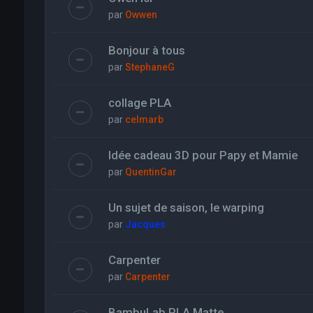
par
Owwen
Bonjour à tous
par
StephaneG
collage PLA
par
celmarb
Idée cadeau 3D pour Papy et Mamie
par
QuentinGar
Un sujet de saison, le warping
par
Jacques
Carpenter
par
Carpenter
BambuLab PLA Matte