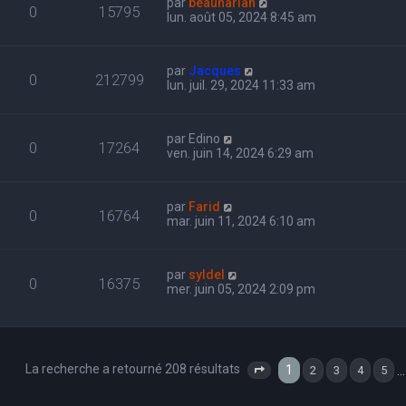
par
beauharlan
0
15795
lun. août 05, 2024 8:45 am
par
Jacques
0
212799
lun. juil. 29, 2024 11:33 am
par
Edino
0
17264
ven. juin 14, 2024 6:29 am
par
Farid
0
16764
mar. juin 11, 2024 6:10 am
par
syldel
0
16375
mer. juin 05, 2024 2:09 pm
La recherche a retourné 208 résultats
1
…
2
3
4
5
Page
1
sur
7