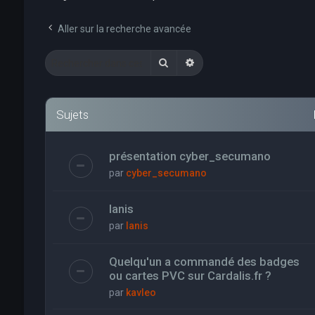
Aller sur la recherche avancée
Rechercher
Recherche avancée
Sujets
présentation cyber_secumano
par
cyber_secumano
Ianis
par
Ianis
Quelqu'un a commandé des badges
ou cartes PVC sur Cardalis.fr ?
par
kavleo