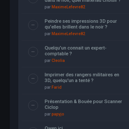
dans le noir, quel materiau choisir ?
par
MaximeLefevre82
Peindre ses impressions 3D pour
qu'elles brillent dans le noir ?
par
MaximeLefevre82
Quelqu'un connait un expert-
comptable ?
par
Cleolia
Imprimer des rangers militaires en
3D, quelqu'un a tenté ?
par
Farid
Présentation & Bouée pour Scanner
Ciclop
par
papyjo
Owen ici