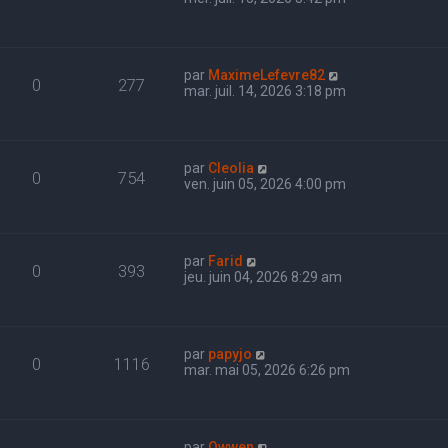
par
MaximeLefevre82
0
277
mar. juil. 14, 2026 3:18 pm
par
Cleolia
0
754
ven. juin 05, 2026 4:00 pm
par
Farid
0
393
jeu. juin 04, 2026 8:29 am
par
papyjo
0
1116
mar. mai 05, 2026 6:26 pm
par
Owwen