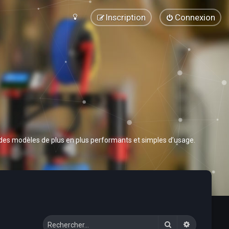
Inscription
Connexion
 des modèles de plus en plus performants et simples d’usage.
Rechercher
Recherche 