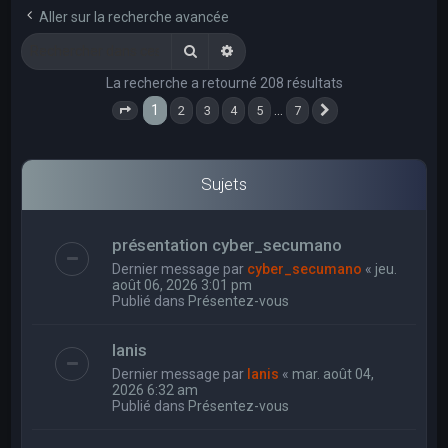
e
Aller sur la recherche avancée
r
Rechercher
Recherche avancée
c
La recherche a retourné 208 résultats
h
1
…
2
3
4
5
7
e
Page
1
sur
7
Suivant
r
Sujets
présentation cyber_secumano
Dernier message par
cyber_secumano
«
jeu.
août 06, 2026 3:01 pm
Publié dans
Présentez-vous
Ianis
Dernier message par
Ianis
«
mar. août 04,
2026 6:32 am
Publié dans
Présentez-vous