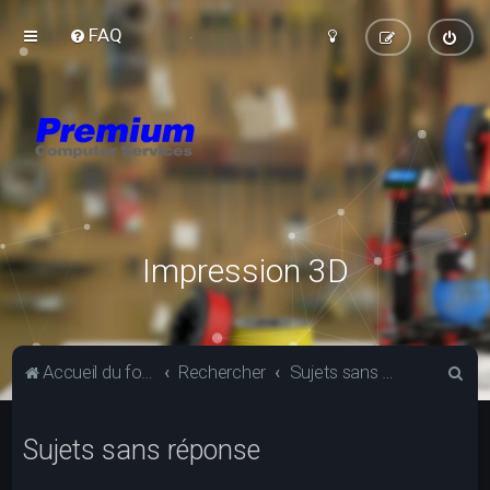
FAQ
Impression 3D
R
Accueil du forum
Rechercher
Sujets sans réponse
e
c
Sujets sans réponse
h