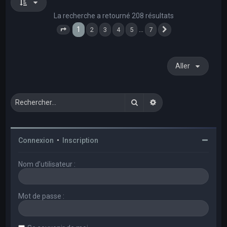
La recherche a retourné 208 résultats
1
…
2
3
4
5
7
Page
1
sur
7
Suivant
Aller
Rechercher
Recherche avancée
Connexion
•
Inscription
Nom d’utilisateur :
Mot de passe :