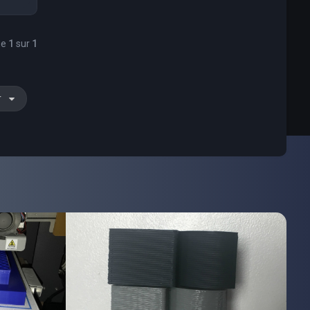
ge
1
sur
1
r