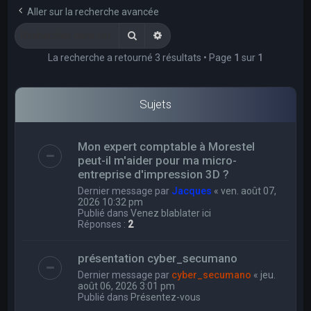
e
Aller sur la recherche avancée
r
Rechercher
Recherche avancée
c
La recherche a retourné 3 résultats • Page
1
sur
1
h
e
r
Sujets
Mon expert comptable à Morestel
peut-il m'aider pour ma micro-
entreprise d'impression 3D ?
Dernier message par
Jacques
«
ven. août 07,
2026 10:32 pm
Publié dans
Venez blablater ici
Réponses :
2
présentation cyber_secumano
Dernier message par
cyber_secumano
«
jeu.
août 06, 2026 3:01 pm
Publié dans
Présentez-vous