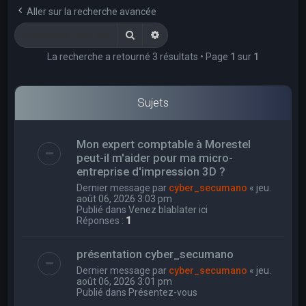
e
Aller sur la recherche avancée
r
Rechercher
Recherche avancée
c
La recherche a retourné 3 résultats • Page
1
sur
1
h
e
r
Sujets
Mon expert comptable à Morestel
peut-il m'aider pour ma micro-
entreprise d'impression 3D ?
Dernier message par
cyber_secumano
«
jeu.
août 06, 2026 3:03 pm
Publié dans
Venez blablater ici
Réponses :
1
présentation cyber_secumano
Dernier message par
cyber_secumano
«
jeu.
août 06, 2026 3:01 pm
Publié dans
Présentez-vous