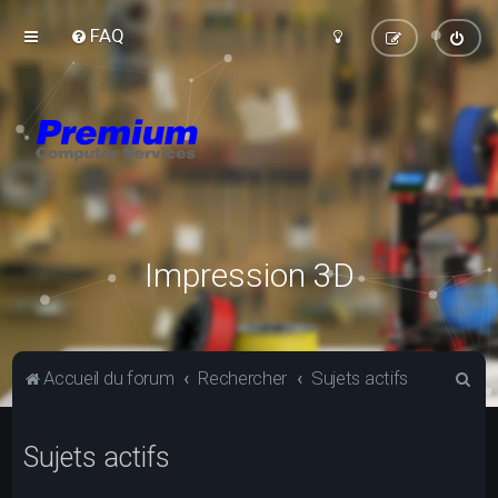
FAQ
Impression 3D
R
Accueil du forum
Rechercher
Sujets actifs
e
c
Sujets actifs
h