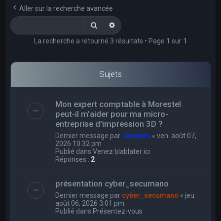
e
Aller sur la recherche avancée
r
Rechercher
Recherche avancée
c
La recherche a retourné 3 résultats • Page
1
sur
1
h
e
r
Sujets
Mon expert comptable à Morestel
peut-il m'aider pour ma micro-
entreprise d'impression 3D ?
Dernier message par
Jacques
«
ven. août 07,
2026 10:32 pm
Publié dans
Venez blablater ici
Réponses :
2
présentation cyber_secumano
Dernier message par
cyber_secumano
«
jeu.
août 06, 2026 3:01 pm
Publié dans
Présentez-vous