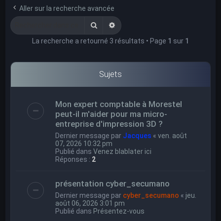
e
Aller sur la recherche avancée
r
Rechercher
Recherche avancée
c
La recherche a retourné 3 résultats • Page
1
sur
1
h
e
r
Sujets
Mon expert comptable à Morestel
peut-il m'aider pour ma micro-
entreprise d'impression 3D ?
Dernier message par
Jacques
«
ven. août
07, 2026 10:32 pm
Publié dans
Venez blablater ici
Réponses :
2
présentation cyber_secumano
Dernier message par
cyber_secumano
«
jeu.
août 06, 2026 3:01 pm
Publié dans
Présentez-vous