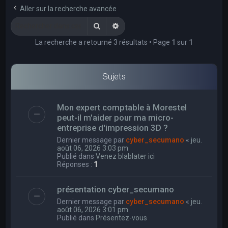
e
Aller sur la recherche avancée
r
Rechercher
Recherche avancée
c
La recherche a retourné 3 résultats • Page
1
sur
1
h
e
r
Sujets
Mon expert comptable à Morestel
peut-il m'aider pour ma micro-
entreprise d'impression 3D ?
Dernier message par
cyber_secumano
«
jeu.
août 06, 2026 3:03 pm
Publié dans
Venez blablater ici
Réponses :
1
présentation cyber_secumano
Dernier message par
cyber_secumano
«
jeu.
août 06, 2026 3:01 pm
Publié dans
Présentez-vous