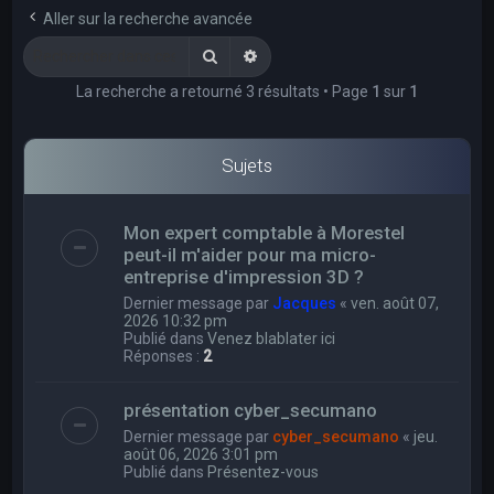
e
Aller sur la recherche avancée
r
Rechercher
Recherche avancée
c
La recherche a retourné 3 résultats • Page
1
sur
1
h
e
r
Sujets
Mon expert comptable à Morestel
peut-il m'aider pour ma micro-
entreprise d'impression 3D ?
Dernier message par
Jacques
«
ven. août 07,
2026 10:32 pm
Publié dans
Venez blablater ici
Réponses :
2
présentation cyber_secumano
Dernier message par
cyber_secumano
«
jeu.
août 06, 2026 3:01 pm
Publié dans
Présentez-vous