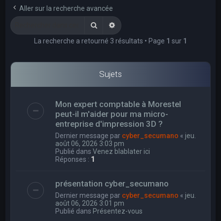
e
Aller sur la recherche avancée
r
Rechercher
Recherche avancée
c
La recherche a retourné 3 résultats • Page
1
sur
1
h
e
r
Sujets
Mon expert comptable à Morestel
peut-il m'aider pour ma micro-
entreprise d'impression 3D ?
Dernier message par
cyber_secumano
«
jeu.
août 06, 2026 3:03 pm
Publié dans
Venez blablater ici
Réponses :
1
présentation cyber_secumano
Dernier message par
cyber_secumano
«
jeu.
août 06, 2026 3:01 pm
Publié dans
Présentez-vous