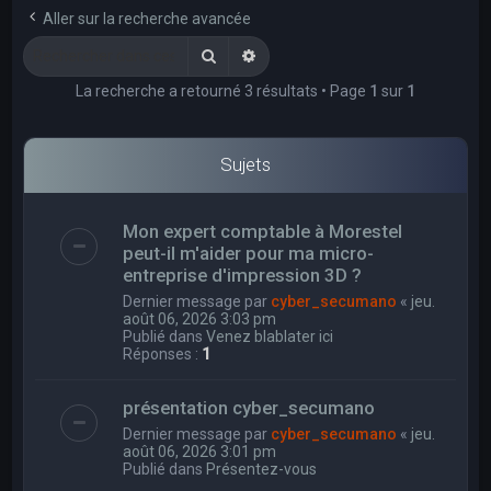
e
Aller sur la recherche avancée
r
Rechercher
Recherche avancée
c
La recherche a retourné 3 résultats • Page
1
sur
1
h
e
r
Sujets
Mon expert comptable à Morestel
peut-il m'aider pour ma micro-
entreprise d'impression 3D ?
Dernier message par
cyber_secumano
«
jeu.
août 06, 2026 3:03 pm
Publié dans
Venez blablater ici
Réponses :
1
présentation cyber_secumano
Dernier message par
cyber_secumano
«
jeu.
août 06, 2026 3:01 pm
Publié dans
Présentez-vous