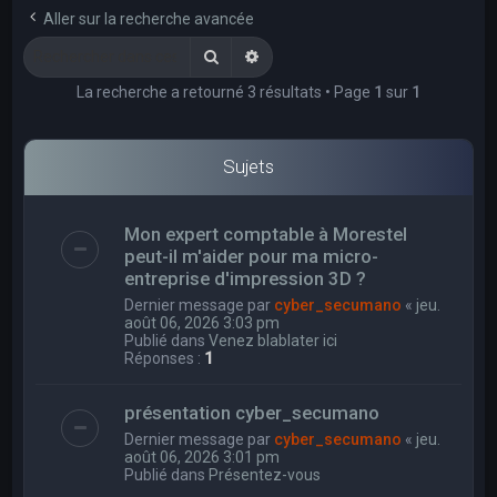
e
Aller sur la recherche avancée
r
Rechercher
Recherche avancée
c
La recherche a retourné 3 résultats • Page
1
sur
1
h
e
r
Sujets
Mon expert comptable à Morestel
peut-il m'aider pour ma micro-
entreprise d'impression 3D ?
Dernier message par
cyber_secumano
«
jeu.
août 06, 2026 3:03 pm
Publié dans
Venez blablater ici
Réponses :
1
présentation cyber_secumano
Dernier message par
cyber_secumano
«
jeu.
août 06, 2026 3:01 pm
Publié dans
Présentez-vous