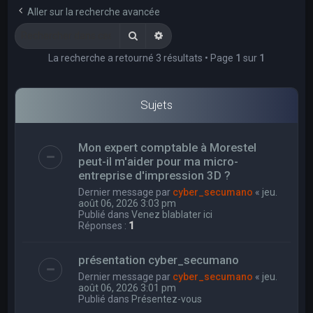
e
Aller sur la recherche avancée
r
Rechercher
Recherche avancée
c
La recherche a retourné 3 résultats • Page
1
sur
1
h
e
r
Sujets
Mon expert comptable à Morestel
peut-il m'aider pour ma micro-
entreprise d'impression 3D ?
Dernier message par
cyber_secumano
«
jeu.
août 06, 2026 3:03 pm
Publié dans
Venez blablater ici
Réponses :
1
présentation cyber_secumano
Dernier message par
cyber_secumano
«
jeu.
août 06, 2026 3:01 pm
Publié dans
Présentez-vous