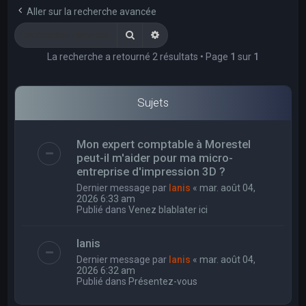
e
Aller sur la recherche avancée
r
Rechercher
Recherche avancée
c
La recherche a retourné 2 résultats • Page
1
sur
1
h
e
r
Sujets
Mon expert comptable à Morestel
peut-il m'aider pour ma micro-
entreprise d'impression 3D ?
Dernier message par
Ianis
«
mar. août 04,
2026 6:33 am
Publié dans
Venez blablater ici
Ianis
Dernier message par
Ianis
«
mar. août 04,
2026 6:32 am
Publié dans
Présentez-vous