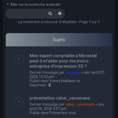
e
Aller sur la recherche avancée
r
Rechercher
Recherche avancée
c
La recherche a retourné 3 résultats • Page
1
sur
1
h
e
r
Sujets
Mon expert comptable à Morestel
peut-il m'aider pour ma micro-
entreprise d'impression 3D ?
Dernier message par
Jacques
«
ven. août 07,
2026 10:32 pm
Publié dans
Venez blablater ici
Réponses :
2
présentation cyber_secumano
Dernier message par
cyber_secumano
«
jeu.
août 06, 2026 3:01 pm
Publié dans
Présentez-vous