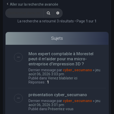
e
Aller sur la recherche avancée
r
Rechercher
Recherche avancée
c
La recherche a retourné 3 résultats • Page
1
sur
1
h
e
r
Sujets
Mon expert comptable à Morestel
peut-il m'aider pour ma micro-
entreprise d'impression 3D ?
Dernier message par
cyber_secumano
«
jeu.
août 06, 2026 3:03 pm
Publié dans
Venez blablater ici
Réponses :
1
présentation cyber_secumano
Dernier message par
cyber_secumano
«
jeu.
août 06, 2026 3:01 pm
Publié dans
Présentez-vous