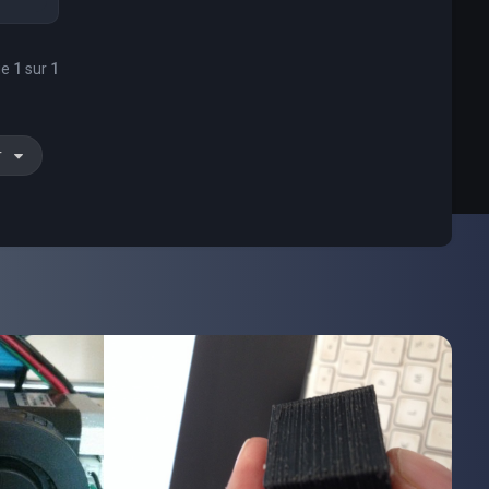
ge
1
sur
1
r