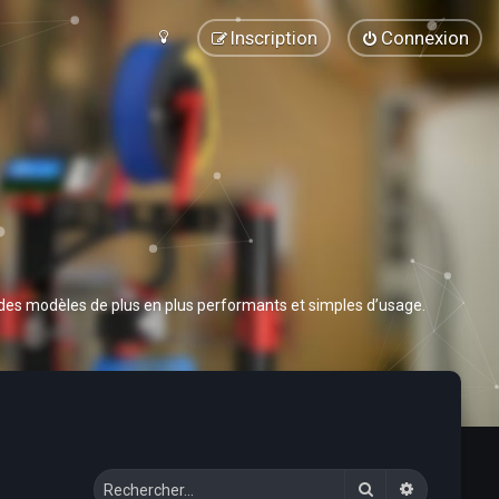
Inscription
Connexion
 des modèles de plus en plus performants et simples d’usage.
Rechercher
Recherche 