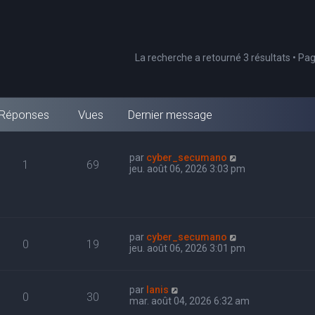
La recherche a retourné 3 résultats • Pa
Réponses
Vues
Dernier message
par
cyber_secumano
1
69
jeu. août 06, 2026 3:03 pm
par
cyber_secumano
0
19
jeu. août 06, 2026 3:01 pm
par
Ianis
0
30
mar. août 04, 2026 6:32 am