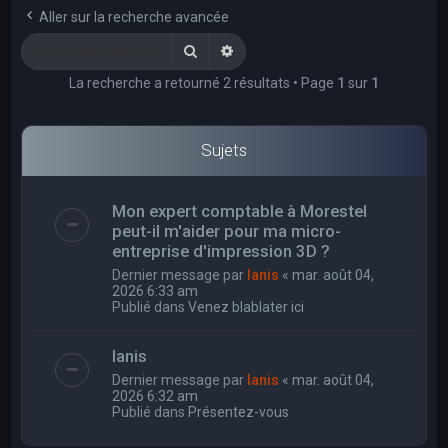
e
Aller sur la recherche avancée
r
Rechercher
Recherche avancée
c
La recherche a retourné 2 résultats • Page
1
sur
1
h
e
r
Sujets
Mon expert comptable à Morestel
peut-il m'aider pour ma micro-
entreprise d'impression 3D ?
Dernier message par
Ianis
«
mar. août 04,
2026 6:33 am
Publié dans
Venez blablater ici
Ianis
Dernier message par
Ianis
«
mar. août 04,
2026 6:32 am
Publié dans
Présentez-vous