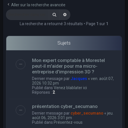
e
Aller sur la recherche avancée
r
Rechercher
Recherche avancée
c
La recherche a retourné 3 résultats • Page
1
sur
1
h
e
r
Sujets
Mon expert comptable à Morestel
peut-il m'aider pour ma micro-
entreprise d'impression 3D ?
Dernier message par
Jacques
«
ven. août 07,
2026 10:32 pm
Publié dans
Venez blablater ici
Réponses :
2
présentation cyber_secumano
Dernier message par
cyber_secumano
«
jeu.
août 06, 2026 3:01 pm
Publié dans
Présentez-vous