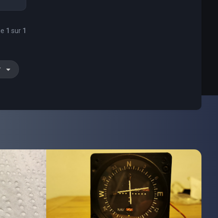
ge
1
sur
1
r