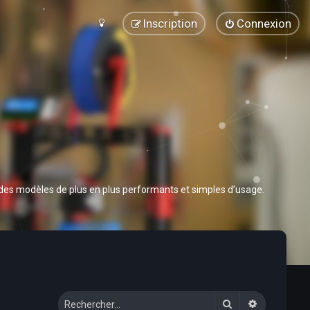
Inscription
Connexion
 des modèles de plus en plus performants et simples d’usage.
Rechercher
Recherche 