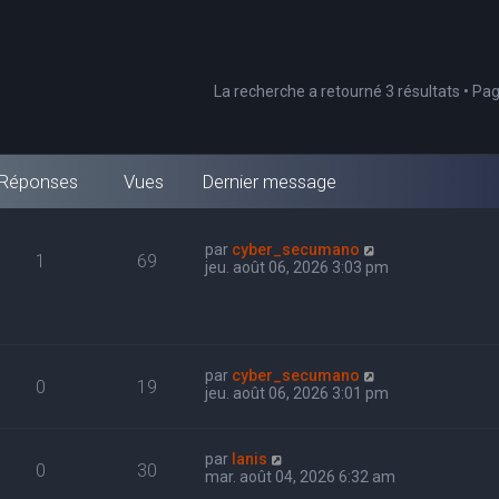
La recherche a retourné 3 résultats • Pa
Réponses
Vues
Dernier message
par
cyber_secumano
1
69
jeu. août 06, 2026 3:03 pm
par
cyber_secumano
0
19
jeu. août 06, 2026 3:01 pm
par
Ianis
0
30
mar. août 04, 2026 6:32 am