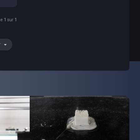
ge
1
sur
1
r