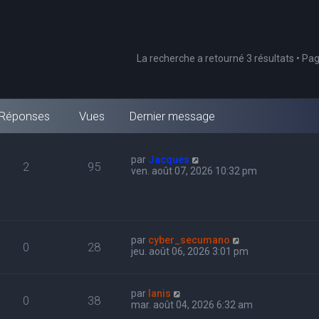
La recherche a retourné 3 résultats • Pa
Réponses
Vues
Dernier message
par
Jacques
2
95
ven. août 07, 2026 10:32 pm
par
cyber_secumano
0
28
jeu. août 06, 2026 3:01 pm
par
Ianis
0
38
mar. août 04, 2026 6:32 am