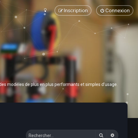
Inscription
Connexion
 des modèles de plus en plus performants et simples d’usage.
Rechercher
Recherche 