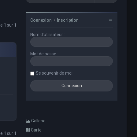
Connexion
•
Inscription
ge
1
sur
1
Nom d’utilisateur :
Mot de passe :
Se souvenir de moi
Gallerie
Carte
ge
1
sur
1