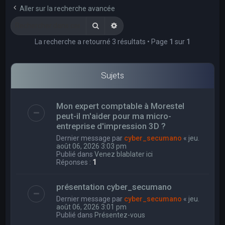
e
Aller sur la recherche avancée
r
Rechercher
Recherche avancée
c
La recherche a retourné 3 résultats • Page
1
sur
1
h
e
r
Sujets
Mon expert comptable à Morestel
peut-il m'aider pour ma micro-
entreprise d'impression 3D ?
Dernier message par
cyber_secumano
«
jeu.
août 06, 2026 3:03 pm
Publié dans
Venez blablater ici
Réponses :
1
présentation cyber_secumano
Dernier message par
cyber_secumano
«
jeu.
août 06, 2026 3:01 pm
Publié dans
Présentez-vous