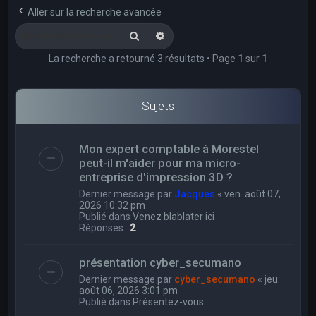
e
Aller sur la recherche avancée
r
Rechercher
Recherche avancée
c
La recherche a retourné 3 résultats • Page
1
sur
1
h
e
r
Sujets
Mon expert comptable à Morestel
peut-il m'aider pour ma micro-
entreprise d'impression 3D ?
Dernier message par
Jacques
«
ven. août 07,
2026 10:32 pm
Publié dans
Venez blablater ici
Réponses :
2
présentation cyber_secumano
Dernier message par
cyber_secumano
«
jeu.
août 06, 2026 3:01 pm
Publié dans
Présentez-vous