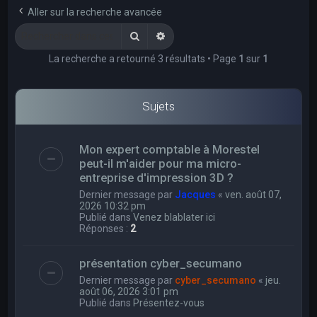
e
Aller sur la recherche avancée
r
Rechercher
Recherche avancée
c
La recherche a retourné 3 résultats • Page
1
sur
1
h
e
r
Sujets
Mon expert comptable à Morestel
peut-il m'aider pour ma micro-
entreprise d'impression 3D ?
Dernier message par
Jacques
«
ven. août 07,
2026 10:32 pm
Publié dans
Venez blablater ici
Réponses :
2
présentation cyber_secumano
Dernier message par
cyber_secumano
«
jeu.
août 06, 2026 3:01 pm
Publié dans
Présentez-vous