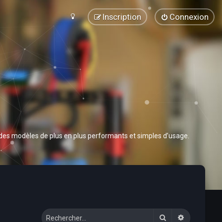
Inscription
Connexion
 des modèles de plus en plus performants et simples d’usage.
Rechercher
Recherche 