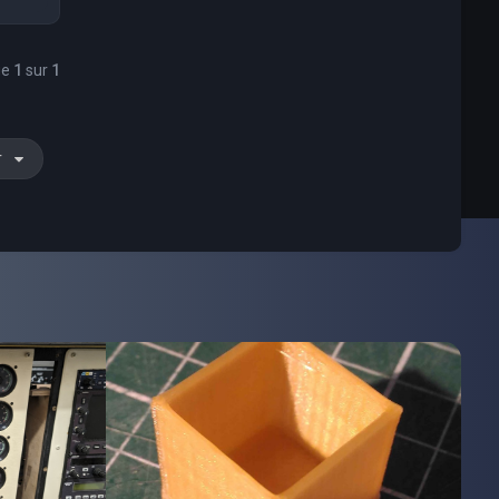
ge
1
sur
1
r