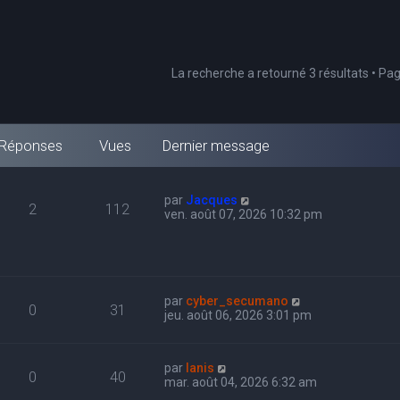
La recherche a retourné 3 résultats • Pa
Réponses
Vues
Dernier message
par
Jacques
2
112
ven. août 07, 2026 10:32 pm
par
cyber_secumano
0
31
jeu. août 06, 2026 3:01 pm
par
Ianis
0
40
mar. août 04, 2026 6:32 am