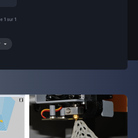
ge
1
sur
1
r