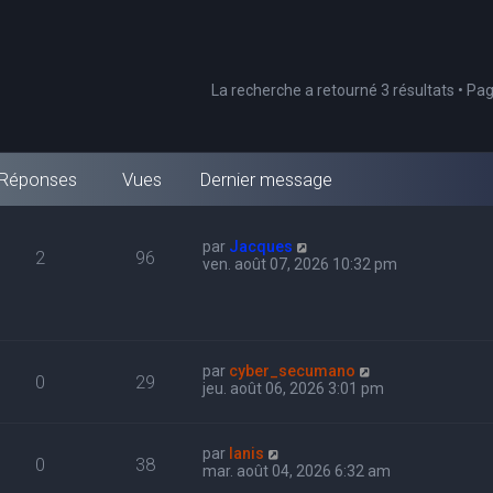
La recherche a retourné 3 résultats • Pa
Réponses
Vues
Dernier message
par
Jacques
2
96
ven. août 07, 2026 10:32 pm
par
cyber_secumano
0
29
jeu. août 06, 2026 3:01 pm
par
Ianis
0
38
mar. août 04, 2026 6:32 am