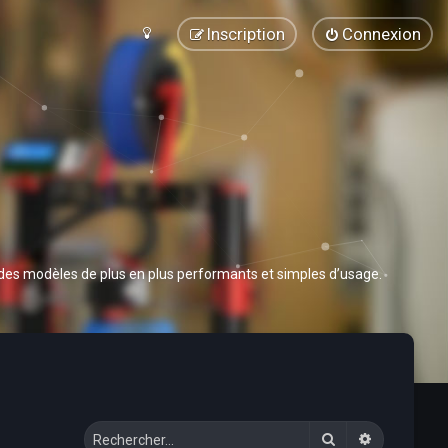
Inscription
Connexion
 des modèles de plus en plus performants et simples d’usage.
Rechercher
Recherche 