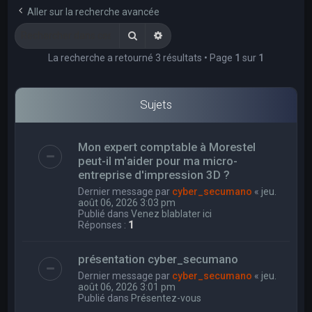
e
Aller sur la recherche avancée
r
Rechercher
Recherche avancée
c
La recherche a retourné 3 résultats • Page
1
sur
1
h
e
r
Sujets
Mon expert comptable à Morestel
peut-il m'aider pour ma micro-
entreprise d'impression 3D ?
Dernier message par
cyber_secumano
«
jeu.
août 06, 2026 3:03 pm
Publié dans
Venez blablater ici
Réponses :
1
présentation cyber_secumano
Dernier message par
cyber_secumano
«
jeu.
août 06, 2026 3:01 pm
Publié dans
Présentez-vous