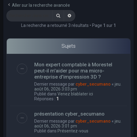
e
Aller sur la recherche avancée
r
Rechercher
Recherche avancée
c
La recherche a retourné 3 résultats • Page
1
sur
1
h
e
r
Sujets
Mon expert comptable à Morestel
peut-il m'aider pour ma micro-
entreprise d'impression 3D ?
Dernier message par
cyber_secumano
«
jeu.
août 06, 2026 3:03 pm
Publié dans
Venez blablater ici
Réponses :
1
présentation cyber_secumano
Dernier message par
cyber_secumano
«
jeu.
août 06, 2026 3:01 pm
Publié dans
Présentez-vous