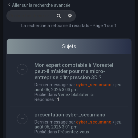
e
Aller sur la recherche avancée
r
Rechercher
Recherche avancée
c
La recherche a retourné 3 résultats • Page
1
sur
1
h
e
r
Sujets
Mon expert comptable à Morestel
peut-il m'aider pour ma micro-
entreprise d'impression 3D ?
Dernier message par
cyber_secumano
«
jeu.
août 06, 2026 3:03 pm
Publié dans
Venez blablater ici
Réponses :
1
présentation cyber_secumano
Dernier message par
cyber_secumano
«
jeu.
août 06, 2026 3:01 pm
Publié dans
Présentez-vous