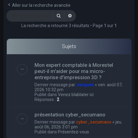
e
Aller sur la recherche avancée
r
Rechercher
Recherche avancée
c
La recherche a retourné 3 résultats • Page
1
sur
1
h
e
r
Sujets
Mon expert comptable à Morestel
peut-il m'aider pour ma micro-
entreprise d'impression 3D ?
Dernier message par
Jacques
«
ven. août 07,
2026 10:32 pm
Publié dans
Venez blablater ici
Réponses :
2
présentation cyber_secumano
Dernier message par
cyber_secumano
«
jeu.
août 06, 2026 3:01 pm
Publié dans
Présentez-vous