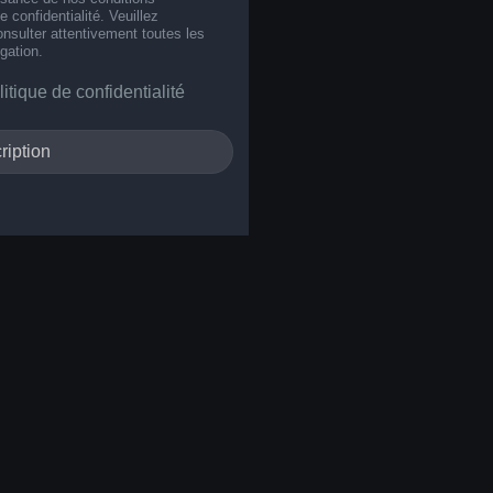
de confidentialité. Veuillez
nsulter attentivement toutes les
gation.
litique de confidentialité
ription