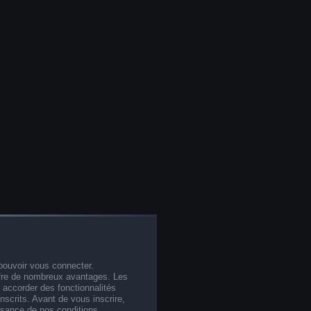
pouvoir vous connecter.
offre de nombreux avantages. Les
 accorder des fonctionnalités
nscrits. Avant de vous inscrire,
ssance de nos conditions