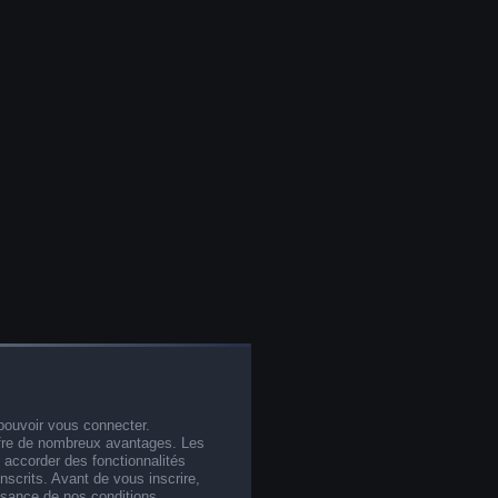
pouvoir vous connecter.
offre de nombreux avantages. Les
 accorder des fonctionnalités
nscrits. Avant de vous inscrire,
ssance de nos conditions