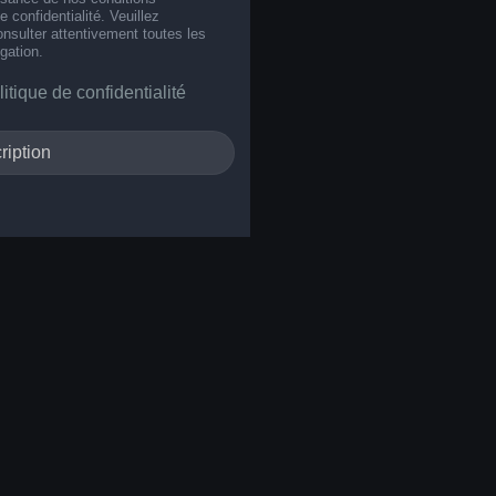
de confidentialité. Veuillez
nsulter attentivement toutes les
gation.
litique de confidentialité
ription