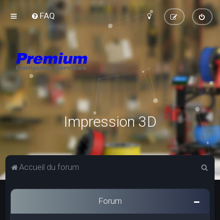
FAQ
Impression 3D
R
Accueil du forum
e
c
Forum
h