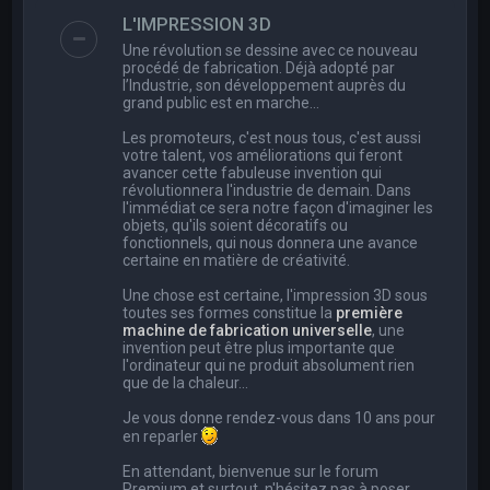
e
L'IMPRESSION 3D
r
Une révolution se dessine avec ce nouveau
c
procédé de fabrication. Déjà adopté par
l’Industrie, son développement auprès du
h
grand public est en marche…
e
Les promoteurs, c'est nous tous, c'est aussi
r
votre talent, vos améliorations qui feront
avancer cette fabuleuse invention qui
révolutionnera l'industrie de demain. Dans
l'immédiat ce sera notre façon d'imaginer les
objets, qu'ils soient décoratifs ou
fonctionnels, qui nous donnera une avance
certaine en matière de créativité.
Une chose est certaine, l'impression 3D sous
toutes ses formes constitue la
première
machine de fabrication universelle
, une
invention peut être plus importante que
l'ordinateur qui ne produit absolument rien
que de la chaleur...
Je vous donne rendez-vous dans 10 ans pour
en reparler
En attendant, bienvenue sur le forum
Premium et surtout, n'hésitez pas à poser